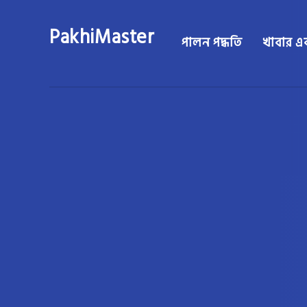
PakhiMaster
পালন পদ্ধতি
খাবার এব