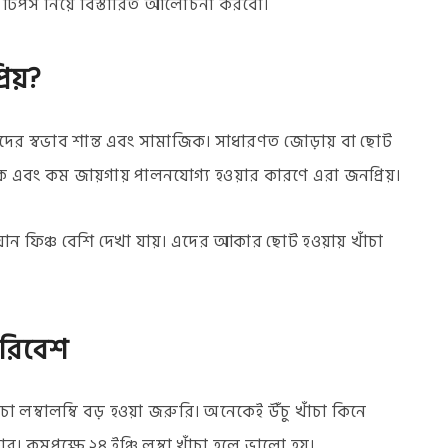
ূর্ণ টিপস নিয়ে বিস্তারিত আলোচনা করবো।
িয়?
র স্বভাব শান্ত এবং সামাজিক। সাধারণত জোড়ায় বা ছোট
ক এবং কম জায়গায় পালনযোগ্য হওয়ার কারণে এরা জনপ্রিয়।
িয়ান ফিঞ্চ বেশি দেখা যায়। এদের আকার ছোট হওয়ায় খাঁচা
 পরিবেশ
া লম্বালম্বি বড় হওয়া জরুরি। অনেকেই উঁচু খাঁচা কিনে
কার। কমপক্ষে ২৪ ইঞ্চি লম্বা খাঁচা হলে ভালো হয়।